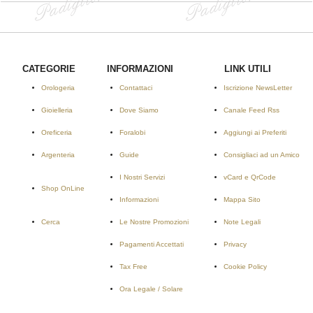
CATEGORIE
INFORMAZIONI
LINK UTILI
Orologeria
Contattaci
Iscrizione NewsLetter
Gioielleria
Dove Siamo
Canale Feed Rss
Oreficeria
Foralobi
Aggiungi ai Preferiti
Argenteria
Guide
Consigliaci ad un Amico
I Nostri Servizi
vCard e QrCode
Shop OnLine
Informazioni
Mappa Sito
Cerca
Le Nostre Promozioni
Note Legali
Pagamenti Accettati
Privacy
Tax Free
Cookie Policy
Ora Legale / Solare