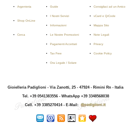
Argenteria
Guide
Consigliaci ad un Amico
I Nostri Servizi
vCard e QrCode
Shop OnLine
Informazioni
Mappa Sito
Cerca
Le Nostre Promozioni
Note Legali
Pagamenti Accettati
Privacy
Tax Free
Cookie Policy
Ora Legale / Solare
Gioielleria Padiglioni - Via Zanotti, 25 - 47924 - Rimini Rn - Italia
Tel. +39 0541383556
-
WhatsApp +39 3348568038
Cell. +39 3385270414
- E-Mail: