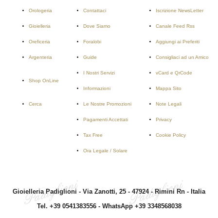
Orologeria
Contattaci
Iscrizione NewsLetter
Gioielleria
Dove Siamo
Canale Feed Rss
Oreficeria
Foralobi
Aggiungi ai Preferiti
Argenteria
Guide
Consigliaci ad un Amico
I Nostri Servizi
vCard e QrCode
Shop OnLine
Informazioni
Mappa Sito
Cerca
Le Nostre Promozioni
Note Legali
Pagamenti Accettati
Privacy
Tax Free
Cookie Policy
Ora Legale / Solare
Gioielleria Padiglioni - Via Zanotti, 25 - 47924 - Rimini Rn - Italia
Tel. +39 0541383556
-
WhatsApp +39 3348568038